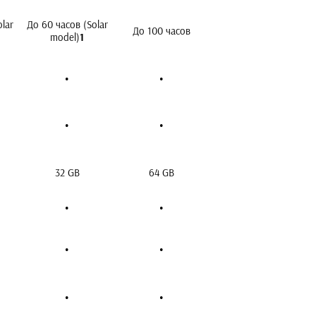
lar
До 60 часов (Solar
До 100 часов
model)
1
•
•
•
•
32 GB
64 GB
•
•
•
•
•
•