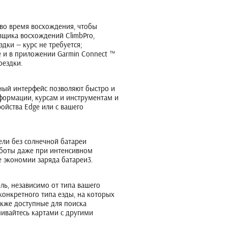
во время восхождения, чтобы
вщика восхождений ClimbPro,
дки — курс не требуется;
e и в приложении Garmin Connect ™
оездки.
ый интерфейс позволяют быстро и
формации, курсам и инструментам и
ойства Edge или с вашего
ли без солнечной батареи
аботы даже при интенсивном
е экономии заряда батареи3.
ль, независимо от типа вашего
конкретного типа езды, на которых
акже доступные для поиска
ивайтесь картами с другими