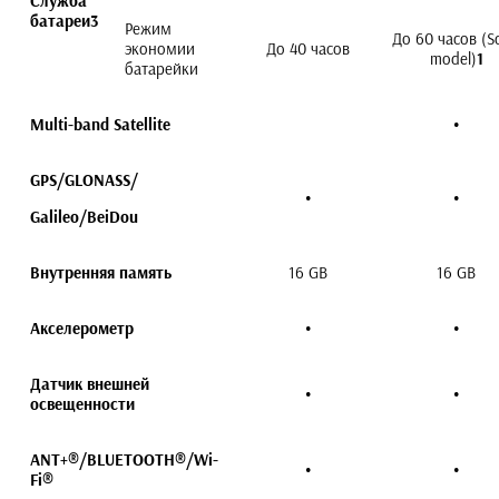
Служба
батареи
3
Режим
До 60 часов (So
экономии
До 40 часов
model)
1
батарейки
Multi-band
Satellite
•
GPS/GLONASS/
•
•
Galileo/
BeiDou
Внутренняя память
16 GB
16 GB
Акселерометр
•
•
Датчик внешней
•
•
освещенности
ANT+
®
/BLUETOOTH
®
/Wi-
•
•
Fi
®