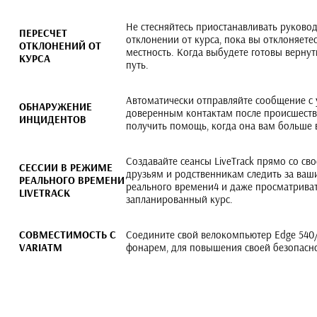
Не стесняйтесь приостанавливать руково
ПЕРЕСЧЕТ
отклонении от курса, пока вы отклоняетес
ОТКЛОНЕНИЙ ОТ
местность. Когда выбудете готовы вернут
КУРСА
путь.
Автоматически отправляйте сообщение с
ОБНАРУЖЕНИЕ
доверенным контактам после происшестви
ИНЦИДЕНТОВ
получить помощь, когда она вам больше 
Создавайте сеансы LiveTrack прямо со сво
СЕССИИ В РЕЖИМЕ
друзьям и родственникам следить за ва
РЕАЛЬНОГО ВРЕМЕНИ
реального времени4 и даже просматриват
LIVETRACK
запланированный курс.
СОВМЕСТИМОСТЬ С
Соедините свой велокомпьютер Edge 540/
VARIATM
фонарем, для повышения своей безопасно