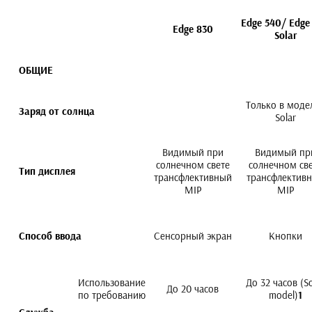
Edge
540/ Edge
Edge 830
Solar
ОБЩИЕ
Только в моде
Заряд от солнца
Solar
Видимый при
Видимый пр
солнечном свете
солнечном св
Тип дисплея
трансфлективный
трансфлектив
MIP
MIP
Способ ввода
Сенсорный экран
Кнопки
Использование
До 32 часов (So
До 20 часов
по требованию
model)
1