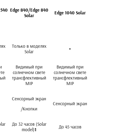
 540
Edge 840/Edge 840
Edge
1040 Solar
Solar
лях
Только в моделях
•
Solar
и
Видимый при
Видимый при
ете
солнечном свете
солнечном свете
ный
трансфлективный
трансфлективный
MIP
MIP
Сенсорный экран
Сенсорный экран
/Кнопки
lar
До 32 часов (Solar
До 45 часов
model)
1