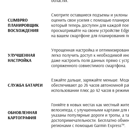
областях.
Смотрите оставшиеся подъемы и уклоны 
CLIMBPRO
оценить свои усилия с помощью планиро
ПЛАНИРОВЩИК
который теперь доступен для каждой поез
ВОСХОЖДЕНИЯ
просматривайте на своем устройстве Edg
на вашем смартфоне для планирования п
Упрощенная настройка и оптимизированн
УЛУЧШЕННАЯ
легко получить доступ к необходимой ин
НАСТРОЙКА
даже настроить поля данных прямо с устр
сопряженного совместимого смартфона.
Езжайте дальше, заряжайте меньше. Моде
СЛУЖБА БАТАРЕИ
обеспечивают до 26 часов автономной р
использовании плюс до 42 часов в режим
Гоняйте в новых местах как местный жите
велосипеда, с улучшенными картами для 
ОБНОВЛЕННАЯ
указаны популярные дороги и тропы, а т
КАРТОГРАФИЯ
достопримечательности. Бесплатно обмен
регионами с помощью Garmin Express™.