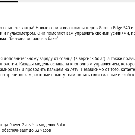
м вы станете завтра! Новые сери и велокомпьютеров Garmin Edge 540
 и пульсометром. Они помогают вам управлять своими усилиями, пр
ько “бензина осталось в баке”.
 дополнительному заряду от солнца (в версиях Solar), а также получ
хнологии. Каждая модель оснащена кнопочным управлением, которое
ровать и проводить пальцем на лету. Независимо от того, катаетес
о тренировкам, которые помогут вам понять свои сильные и слабые
нца Power Glass™ в моделях Solar
 обеспечивает до 32 часов