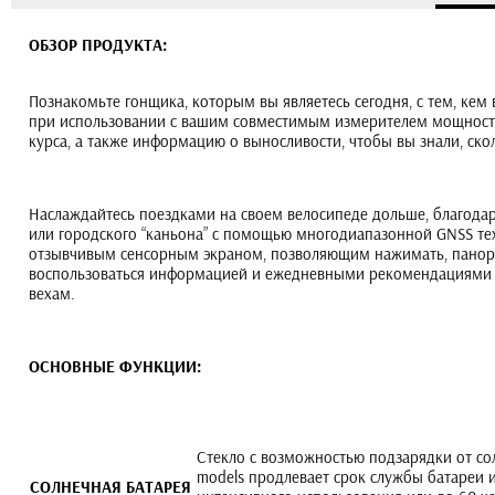
ОБЗОР ПРОДУКТА:
Познакомьте гонщика, которым вы являетесь сегодня, с тем, ке
при использовании с вашим совместимым измерителем мощности
курса, а также информацию о выносливости, чтобы вы знали, скол
Наслаждайтесь поездками на своем велосипеде дольше, благодаря
или городского “каньона” с помощью многодиапазонной GNSS те
отзывчивым сенсорным экраном, позволяющим нажимать, панорами
воспользоваться информацией и ежедневными рекомендациями п
вехам.
ОСНОВНЫЕ ФУНКЦИИ:
Стекло с возможностью подзарядки от сол
models продлевает срок службы батареи и
СОЛНЕЧНАЯ БАТАРЕЯ