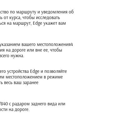
дство по маршруту и уведомления об
ь от курса, чтобы исследовать
ься на маршрут, Edge укажет вам
 указанием вашего местоположения4
я на дороге или вне ее, чтобы
всего нужна.
его устройства Edge и позволяйте
шим местоположением в режиме
ь весь ваш заранее
840 с радаром заднего вида или
сти на дороге.