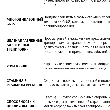
интенсивного использования или до 60 ч
батареи1.
Найдите свой путь в самых сложных усл
МНОГОДИПАЗОННЫЙ
технологии GNSS, которая обеспечивает 
GNSS
позиционирования.
Просматривайте ежедневные предлагаемы
ЦЕЛЕНАПРАВЛЕННЫЕ
тренировкам на экране; получайте персо
АДАПТИВНЫЕ
адаптируется2 в зависимости от вашей т
ТРЕНИРОВКИ
восстановления и предстоящих событий.
Управляйте своими усилиями с помощью 
POWER GUIDE
рекомендует целевые показатели мощност
СТАМИНА В
Следите за своей выносливостью2 и подс
РЕАЛЬНОМ ВРЕМЕНИ
понимать, как надолго хватит ваших усил
Классифицируйте свои сильные стороны к
СПОСОБНОСТЬ К
навыки езды на велосипеде2 с требовани
ЦИКЛИРОВАНИЮ
могли сосредоточить свои тренировки и 