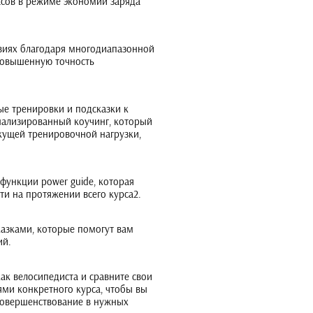
асов в режиме экономии заряда
овиях благодаря многодиапазонной
повышенную точность
е тренировки и подсказки к
нализированный коучинг, который
екущей тренировочной нагрузки,
функции power guide, которая
и на протяжении всего курса2.
казками, которые помогут вам
ий.
ак велосипедиста и сравните свои
ями конкретного курса, чтобы вы
совершенствование в нужных